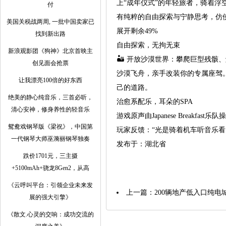
上“成年仪式”的年轻旅者，骑着
付
有纯粹的自由探索与宁静思考，仿
美国关税战两周, 一批中国卖家已
展开剩余49%
找到新出路
自由探索，无拘无束
新浪观影团《狗神》北京首映主
🏜️ 开放沙漠世界：攀爬巨型残
创见面会抢票
沙漠飞舟，亲手改装你的专属座驾。
让我漂亮100倍的好东西
己的道路。
绝美的静心纯音乐，三首必听，
治愈系配乐，耳朵的SPA
清心安神，修身养性的轻音乐
游戏原声由Japanese Breakf
鸳鸯戏钢琴版《梁祝》，中国第
玩家反馈：“光是骑着机车听音乐看
一代钢琴大师巫漪丽钢琴独奏
发布于：湖北省
跌价1701元，三主摄
+5100mAh+骁龙8Gen2，从高
《云呼叫平台：引领企业未来发
上一篇：
200辆地产低入口纯电
展的强大引擎》
《散文.心灵的交响：成功交流的